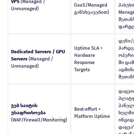
VPS
(Managed /
(IaaS/Managed
პასუხ
Unmanaged)
განსხვავებით)
Manage
შეთან
ფარგლ
დენი/
Uptime SLA +
ჰარდვ
Dedicated Servers / GPU
Hardware
ოპერი
Servers
(Managed /
Response
ში და
Unmanaged)
Targets
ადმინ
შეთან
დაცვი
პლატ
ვებ საიტის
პანელ
Best-effort +
უსაფრთხოება
ხელმი
Platform Uptime
(WAF/Firewall/Monitoring)
ინციდ
დაცვა“