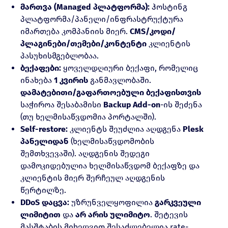
მართვა (Managed პლატფორმა):
ჰოსტინგ
პლატფორმა/პანელი/ინფრასტრუქტურა
იმართება კომპანიის მიერ.
CMS/კოდი/
პლაგინები/თემები/კონტენტი
კლიენტის
პასუხისმგებლობაა.
ბექაფები:
ყოველდღიური ბექაფი, რომელიც
ინახება
1 კვირის
განმავლობაში.
დამატებითი/გაფართოებული ბექაფისთვის
საჭიროა შესაბამისი
Backup Add-on
-ის შეძენა
(თუ ხელმისაწვდომია პორტალში).
Self-restore:
კლიენტს შეუძლია აღდგენა
Plesk
პანელიდან
(ხელმისაწვდომობის
შემთხვევაში). აღდგენის შედეგი
დამოკიდებულია ხელმისაწვდომ ბექაფზე და
კლიენტის მიერ შერჩეულ აღდგენის
წერტილზე.
DDoS დაცვა:
უზრუნველყოფილია
გარკვეული
ლიმიტით
და
არ არის ულიმიტო
. შეტევის
მასშტაბის მიხედვით შესაძლებელია rate-