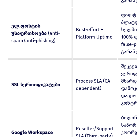
გარან
ფილტ
პლატ
ელ.ფოსტის
Best-effort +
ხელმი
უსაფრთხოება
(anti-
Platform Uptime
100% 
spam/anti-phishing)
false-p
გარან
შეკვე
ვერიფ
Process SLA (CA-
მხარდ
SSL სერთიფიკატები
dependent)
დამოკ
და დო
კონტ
ბილინ
საპო
Reseller/Support
Google Workspace
კოორდ
SLA (Third-party)