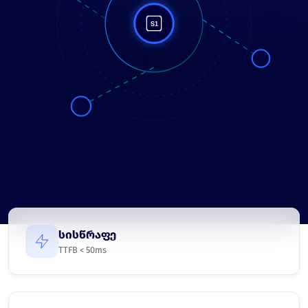
სისწრაფე
TTFB < 50ms