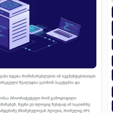
ვანი ხდება მომხმარებლების იმ სეგმენტებისთვის
არკვეული შუალედია ეკონომ პაკეტებსა და
იტომაა პრიორიტეტული რომ გამოყოფილი
ინებენ. ჩვენი ეს ბლოგიც ზუსტად ამ საკითხზე
ამდენიმე მნიშვნელოვან პლიუსს, რომელიც VPS